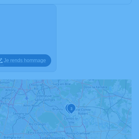
Je rends hommage
2
3