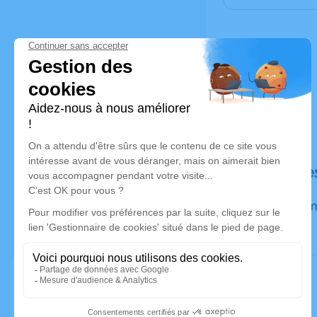
Déroulé de
Recueillem
Clémenceau